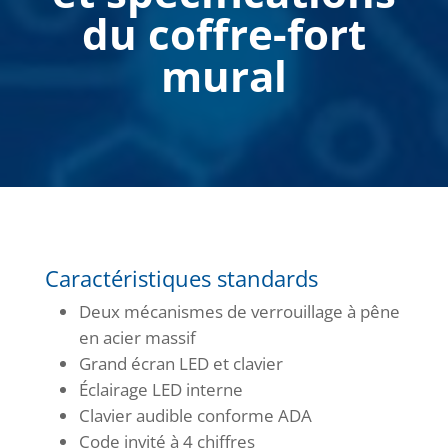
du coffre-fort
mural
Caractéristiques standards
Deux mécanismes de verrouillage à pêne
en acier massif
Grand écran LED et clavier
Éclairage LED interne
Clavier audible conforme ADA
Code invité à 4 chiffres