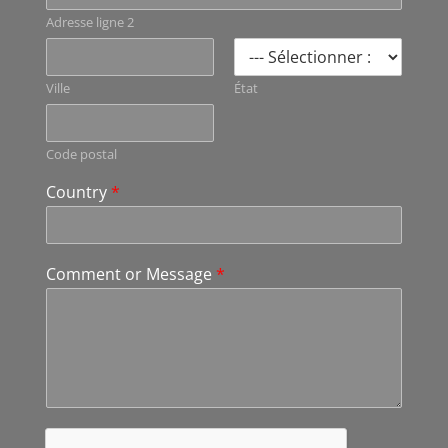
Adresse ligne 2
Ville
État
Code postal
Country
*
Comment or Message
*