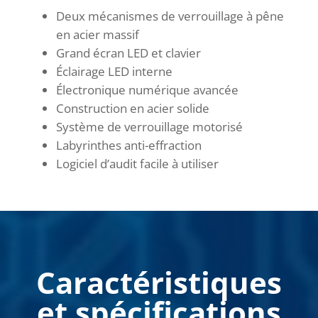
Deux mécanismes de verrouillage à pêne
en acier massif
Grand écran LED et clavier
Éclairage LED interne
Électronique numérique avancée
Construction en acier solide
Système de verrouillage motorisé
Labyrinthes anti-effraction
Logiciel d’audit facile à utiliser
Caractéristiques
et spécifications