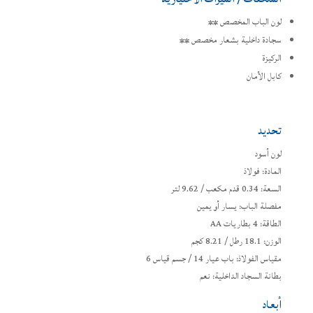
لون الباب المخصص **
سجادة داخلية بشعار مخصص **
الركيزة
كابل الأمان
تحديد
لون أسود
المادة: فولاذ
السعة: 0.34 قدم مكعب / 9.62 لتر
مفصلة الباب: يسار أو يمين
الطاقة: 4 بطاريات AA
الوزن: 18.1 رطل / 8.21 كجم
مقياس الفولاذ: باب عيار 14 / جسم قياس 6
بطانة السجاد الداخلية: نعم
أبعاد