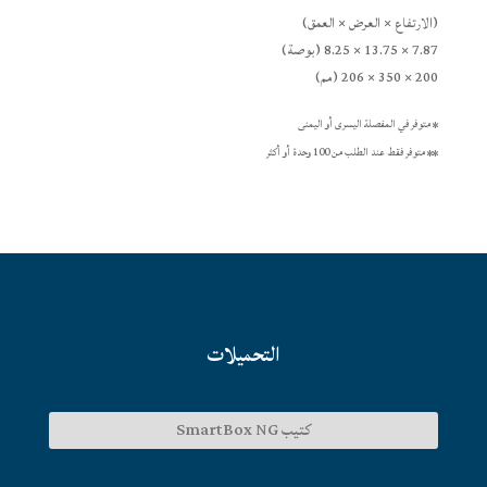
(الارتفاع × العرض × العمق)
7.87 × 13.75 × 8.25 (بوصة)
200 × 350 × 206 (مم)
* متوفر في المفصلة اليسرى أو اليمنى
** متوفر فقط عند الطلب من 100 وحدة أو أكثر
التحميلات
كتيب SmartBox NG