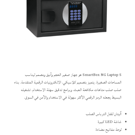
SmartBox NG Laptop S هو جهاز صغير الحجم وأنيق ومصمم ليناسب
المساحات الصغيرة. يتميز بتصميم كلاسيكي. الالكترونيات الرقمية المتقدمة. بناء
صلب صلب متاهات مكافحة العبث. وبرامج تدقيق سهلة الاستخدام. تشغيله
البسيط يجعله الرمز الرقمي الأكثر سهولة في الاستخدام والآمن في السوق.
آليتان لقفل الترباس الصلب
شاشة LED كبيرة
لوحة مفاتيح مضاءة