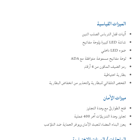
الميزات القياسية
آليات قفل الترباس الصلب اثنين
شاشة LED كبيرة ولوحة مفاتيح
ضوء LED داخلي
لوحة مفاتيح مسموعة متوافقة مع ADA
رمز الضيف المكون من 4 أرقام
بطارية احتياطية
الفحص التلقائي للبطارية والتحذير من انخفاض البطارية
ميزات الأمان
فتح الطوارئ مع وحدة التجاوز
تجاوز وحدة التنزيلات آخر 400 عملية
يعزز البناء المضاد للعبث الأمان ويوفر الحماية ضد التلاعب
الملحقات / الميزات الاختيارية