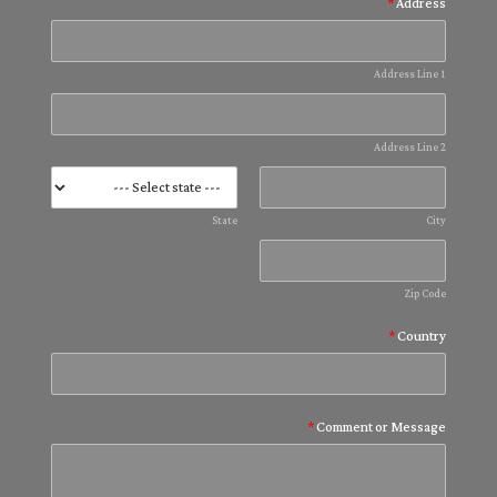
*
Address
Address Line 1
Address Line 2
State
City
Zip Code
*
Country
*
Comment or Message