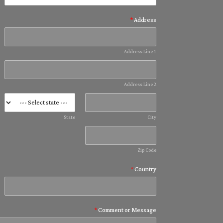
*
Address
Address Line 1
Address Line 2
State
City
Zip Code
*
Country
*
Comment or Message