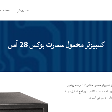
صندوق ذكي
About
كمبيوتر محمول سمارت بوكس 28 آمن
كمبيوتر محمول SmartBox 28 سعة داخلية كبيرة ويمكن أن يتسع لجهاز كمبيوتر محمول مقاس 17 بوصة ويتميز
 ومتاهات مضادة للعبث وبرامج تدقيق سهلة
ام والآمن في السوق.