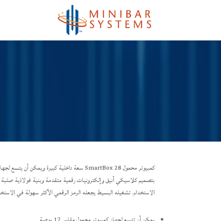
بتصميم كلاسيكي أنيق وإلكترونيات رقمية متقدمة وبنية فولاذية صلبة
الاستخدام. تشغيله البسيط يجعله الرمز الرقمي الأكثر سهولة في الاستخد
يمكن أن تتسع لجهاز كمبيوتر محمول مقاس 17 بوصة